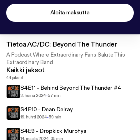
Aloita maksutta
Tietoa
AC/DC: Beyond The Thunder
A Podcast Where Extraordinary Fans Salute This
Extraordinary Band
Kaikki jaksot
44 jaksot
S4E11 - Behind Beyond The Thunder #4
-
3. heinä 2024
57 min
S4E10 - Dean Delray
-
19. huhti 2024
59 min
S4E9 - Dropkick Murphys
-
14. maalis 2024
35 min