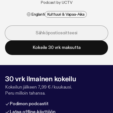
Podcast by UCTV
Englanti
Kulttuuri & Vapaa-Aika
Kokeile 30 vrk maksutta
30 vrk ilmainen kokeilu
Kokeilun jälkeen 7,99 € / kuukausi.
Peru milloin tahansa.
Podimon podcastit
Lataa offline-käyttöön