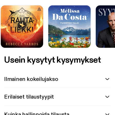
Usein kysytyt kysymykset
Ilmainen kokeilujakso
Erilaiset tilaustyypit
Kuinka hallinnoida tilausta