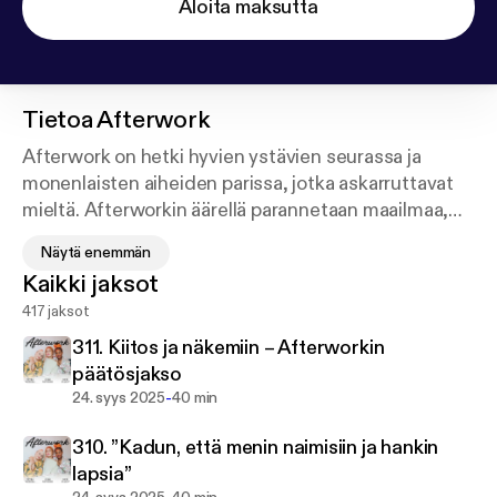
Aloita maksutta
Tietoa
Afterwork
Afterwork on hetki hyvien ystävien seurassa ja
monenlaisten aiheiden parissa, jotka askarruttavat
mieltä. Afterworkin äärellä parannetaan maailmaa,
jaetaan kokemuksia, itketään ja nauretaan,
Näytä enemmän
haastetaan omaa ja muiden ajattelua ja välillä opitaan
Kaikki jaksot
jotain ihan uuttakin. Tämän ystävien “terapiatuokion”
417 jaksot
aiheet vaihtelevat maan ja taivaan väliltä, kepeistä
jutuista syvällisempiin ja vakavampiin keskusteluihin.
311. Kiitos ja näkemiin – Afterworkin
Sarjan tekijät ovat suosittua Pupulandia-blogia
päätösjakso
kirjoittava Jenni Rotonen, stylisti Meri Milash ja
-
24. syys 2025
40 min
toimittaja Petra Väänänen - ja välillä menossa on
310. ”Kadun, että menin naimisiin ja hankin
mukana vierailijoitakin.
lapsia”