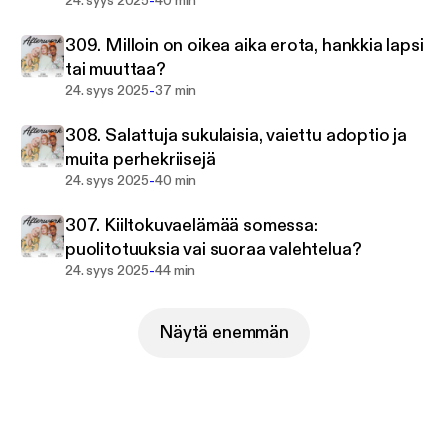
-
24. syys 2025
40 min
Podcastin musiikki: Matti Paalanen
Hosted on Acast. See acast.com/privacy for more
309. Milloin on oikea aika erota, hankkia lapsi
information.
tai muuttaa?
-
24. syys 2025
37 min
308. Salattuja sukulaisia, vaiettu adoptio ja
muita perhekriisejä
-
24. syys 2025
40 min
307. Kiiltokuvaelämää somessa:
puolitotuuksia vai suoraa valehtelua?
-
24. syys 2025
44 min
Näytä enemmän