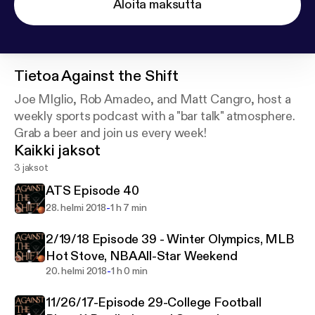
Aloita maksutta
Tietoa
Against the Shift
Joe MIglio, Rob Amadeo, and Matt Cangro, host a
weekly sports podcast with a "bar talk" atmosphere.
Grab a beer and join us every week!
Kaikki jaksot
3 jaksot
ATS Episode 40
-
28. helmi 2018
1 h 7 min
2/19/18 Episode 39 - Winter Olympics, MLB
Hot Stove, NBA All-Star Weekend
-
20. helmi 2018
1 h 0 min
11/26/17-Episode 29-College Football