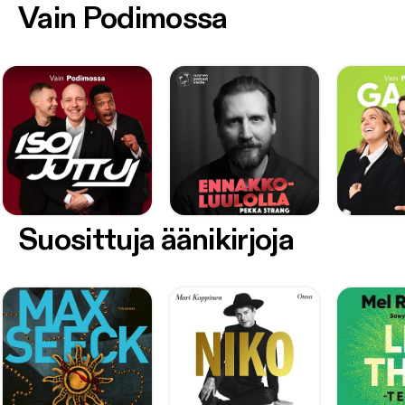
Vain Podimossa
Suosittuja äänikirjoja