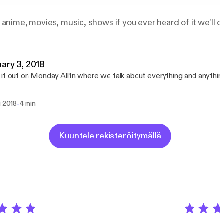
 anime, movies, music, shows if you ever heard of it we’ll 
ary 3, 2018
it out on Monday All1n where we talk about everything and anythi
-
i 2018
4 min
Kuuntele rekisteröitymällä