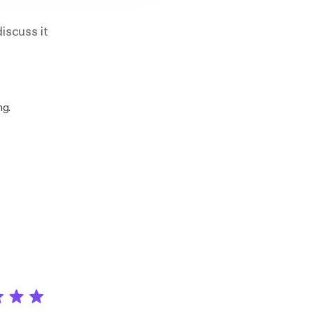
discuss it
ng.