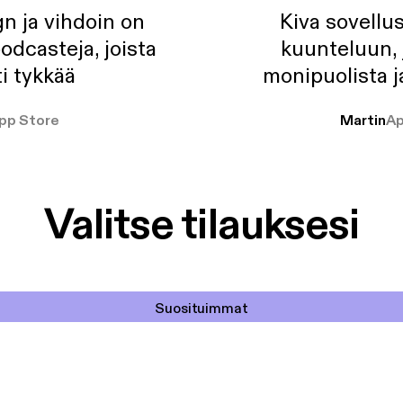
n ja vihdoin on
Kiva sovellu
odcasteja, joista
kuunteluun, 
i tykkää
monipuolista j
pp Store
Martin
Ap
Valitse tilauksesi
Suosituimmat