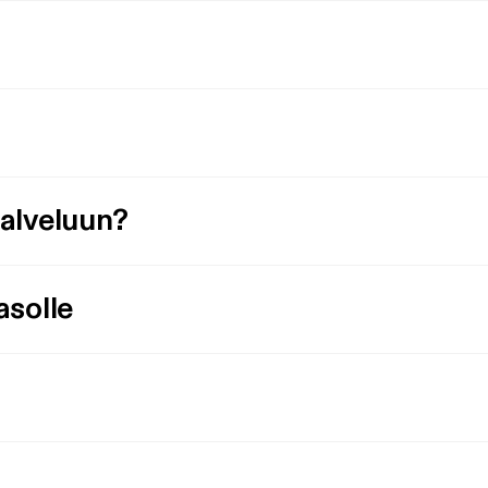
palveluun?
asolle