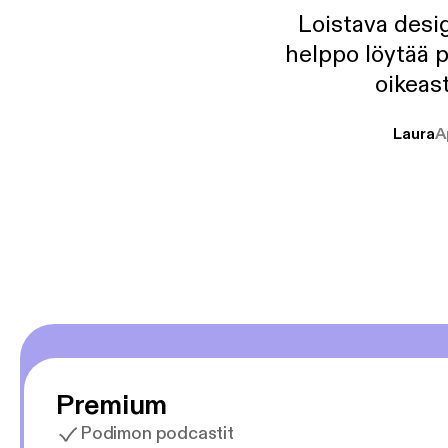
Loistava desig
helppo löytää p
oikeast
Laura
A
Premium
Podimon podcastit