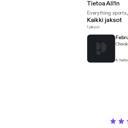
Tietoa
All1n
Everything sports,
Kaikki jaksot
1 jaksot
Febru
Check 
4. helm