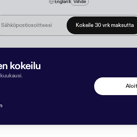
Englanti
Viihde
Kokeile 30 vrk maksutta
en kokeilu
 kuukausi.
Aloi
n