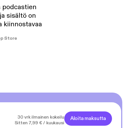
s podcastien
ja sisältö on
a kiinnostavaa
p Store
30 vrk ilmainen kokeilu
Aloita maksutta
Sitten 7,99 € / kuukausi