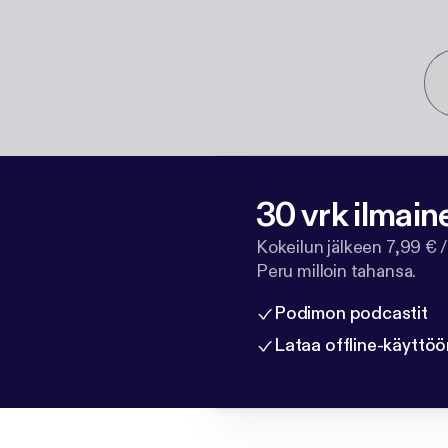
30 vrk ilmain
Kokeilun jälkeen 7,99 € /
Peru milloin tahansa.
Podimon podcastit
Lataa offline-käyttöö