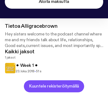
Aloita maksutta
Tietoa
Alligracebrown
Hey sisters welcome to the podcast channel where
me and my friends talk about life, relationships,
Good eats,current issues, and most importantly spill
Kaikki jaksot
some tea!
1 jaksot
⚫︎ Week 1 ⚫︎
-
23. loka 2018
51 s
Kuuntele rekisteröitymällä