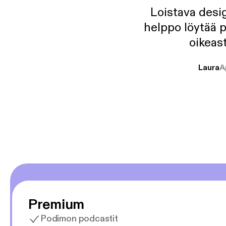
Loistava desig
helppo löytää p
oikeast
Laura
A
Premium
Podimon podcastit