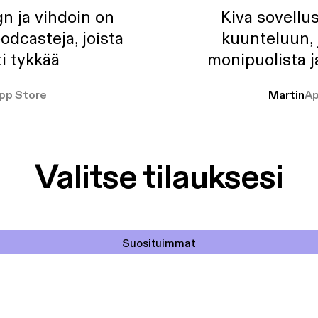
n ja vihdoin on
Kiva sovellu
odcasteja, joista
kuunteluun, 
i tykkää
monipuolista j
pp Store
Martin
Ap
Valitse tilauksesi
Suosituimmat