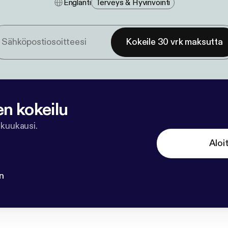
Englanti
Terveys & Hyvinvointi
Kokeile 30 vrk maksutta
en kokeilu
 kuukausi.
Aloi
n