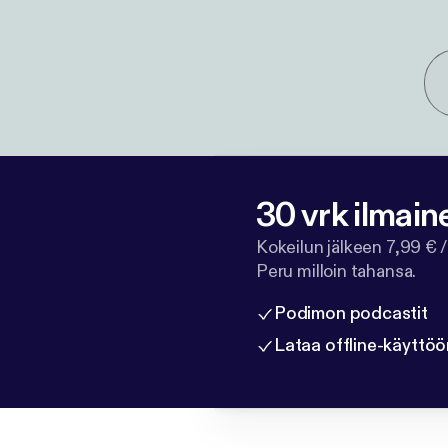
30 vrk ilmain
Kokeilun jälkeen 7,99 € /
Peru milloin tahansa.
Podimon podcastit
Lataa offline-käyttöö