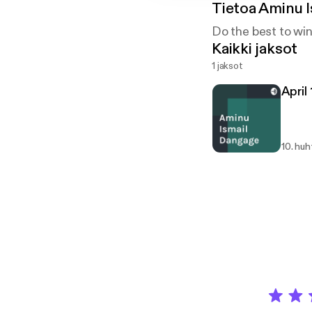
Tietoa
Aminu I
Do the best to win
Kaikki jaksot
1 jaksot
April
10. huh