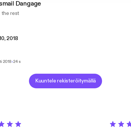
smail Dangage
 the rest
 10, 2018
-
ti 2018
24 s
Kuuntele rekisteröitymällä