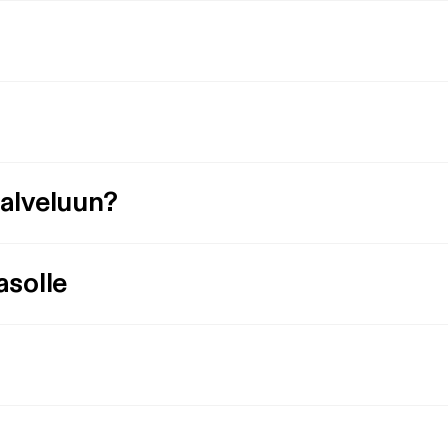
palveluun?
asolle