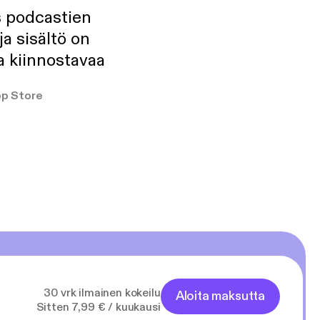
s podcastien
ja sisältö on
a kiinnostavaa
p Store
30 vrk ilmainen kokeilu
Aloita maksutta
Sitten 7,99 € / kuukausi