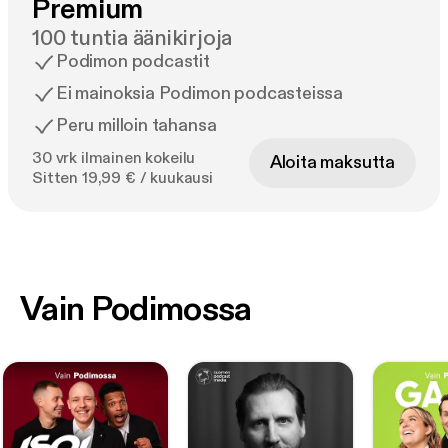
Premium
100 tuntia äänikirjoja
Podimon podcastit
Ei mainoksia Podimon podcasteissa
Peru milloin tahansa
30 vrk ilmainen kokeilu
Aloita maksutta
Sitten 19,99 € / kuukausi
Vain Podimossa