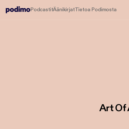
Podcastit
Äänikirjat
Tietoa Podimosta
Art Of