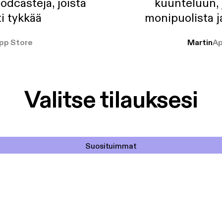
odcasteja, joista
kuunteluun, 
i tykkää
monipuolista j
pp Store
Martin
Ap
Valitse tilauksesi
Suosituimmat