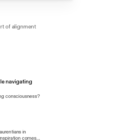
rt of alignment
à partir de mon
le navigating
ting consciousness?
aurentians in
inspiration comes