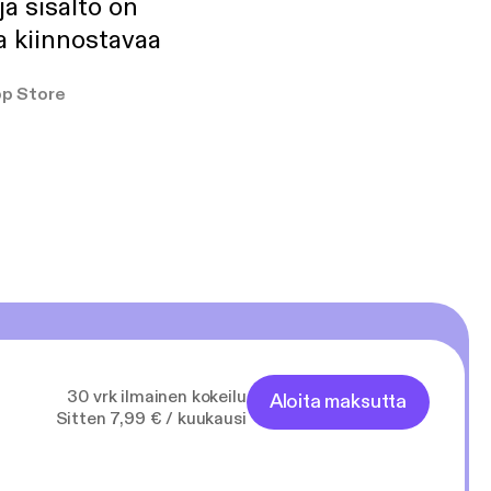
ja sisältö on
a kiinnostavaa
p Store
30 vrk ilmainen kokeilu
Aloita maksutta
Sitten 7,99 € / kuukausi