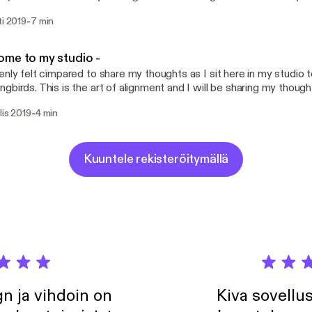
reta Thunberg and feom the burning of the Notre Dame de Paris C
-
ti 2019
7 min
editating on all that has transpired and today I felt a whisper to s
he cathedral's ashes we should plant the NotreDamedeParisForest .
stening and please share if it resonates. Tag influencers, spread th
me to my studio -
nd above all, share the love you have in your heart.
enly felt cimpared to share my thoughts as I sit here in my studio t
gbirds. This is the art of alignment and I will be sharing my thoughts
ignement with our mission here on Earth. Let's propagate alignment
-
lis 2019
4 min
joyfully cocreate a better world.
Kuuntele rekisteröitymällä
n ja vihdoin on
Kiva sovellu