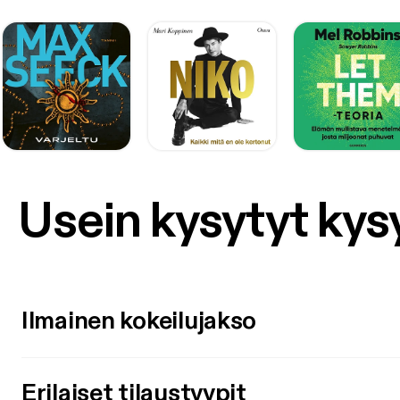
Usein kysytyt ky
Ilmainen kokeilujakso
Erilaiset tilaustyypit