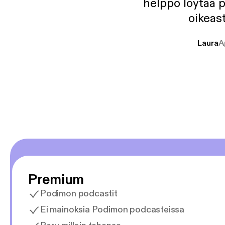
helppo löytää p
oikeast
Laura
A
Premium
Podimon podcastit
Ei mainoksia Podimon podcasteissa