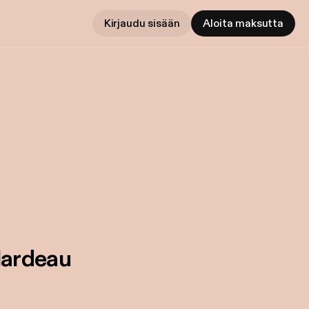
Kirjaudu sisään
Aloita maksutta
lardeau