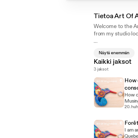
Tietoa
Art Of 
Welcome to the Art
from my studio loc
Bienvenue à mon po
Näytä enemmän
atelier situé dans
Kaikki jaksot
3 jaksot
How c
cons
How ca
Musing
20. huh
Forêt
I am a
Quebec