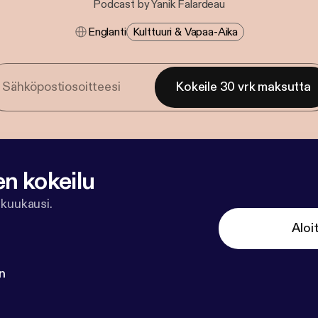
Podcast by Yanik Falardeau
Englanti
Kulttuuri & Vapaa-Aika
Kokeile 30 vrk maksutta
en kokeilu
 kuukausi.
Aloi
n