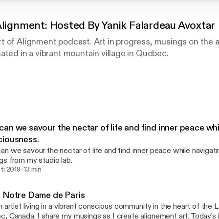
Alignment: Hosted By Yanik Falardeau Avoxtar
 of Alignment podcast. Art in progress, musings on the a
ated in a vibrant mountain village in Quebec.
dcast bilingue. Art et réflexions sur l'art de l'alignement 
 un joli petit village dans les montagnes du Québec.
an we savour the nectar of life and find inner peace whi
ciousness.
n we savour the nectar of life and find inner peace while naviga
s from my studio lab.
-
ti 2019
13 min
 Notre Dame de Paris
n artist living in a vibrant conscious community in the heart of the L
, Canada. I share my musings as I create alignement art. Today's 