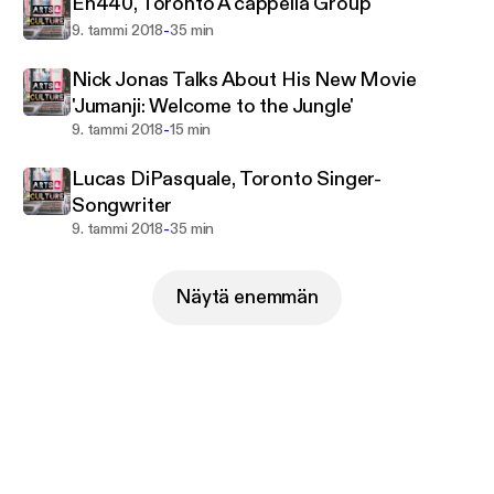
Eh440, Toronto A cappella Group
-
9. tammi 2018
35 min
Nick Jonas Talks About His New Movie
'Jumanji: Welcome to the Jungle'
-
9. tammi 2018
15 min
Lucas DiPasquale, Toronto Singer-
Songwriter
-
9. tammi 2018
35 min
Näytä enemmän