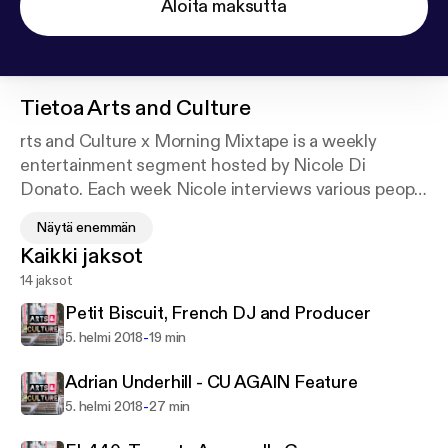
Aloita maksutta
Tietoa
Arts and Culture
rts and Culture x Morning Mixtape is a weekly
entertainment segment hosted by Nicole Di
Donato. Each week Nicole interviews various people
from the arts and culture scene, including up-and-
Näytä enemmän
coming musicians, actors, as well as individuals
Kaikki jaksot
involved with Toronto theatre and music festivals.
14 jaksot
Tune in live every Thursday at 9 a.m. on CJRU
1280AM or stream it online at cjru.ca. Follow Nicole
Petit Biscuit, French DJ and Producer
on Twitter @nicolekdidonato.
-
5. helmi 2018
19 min
Adrian Underhill - CU AGAIN Feature
-
5. helmi 2018
27 min