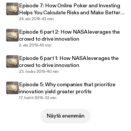
Episode 7: How Online Poker and Investing
technical know-how is learned informally on the job.
Helps You Calculate Risks and Make Better
If you're fortunate, you will have an incredible
-
Decisions
24. elo 2019
42 min
mentor who can show you the tricks of the trade. In
fact, the knowledge you need to have a successful
Episode 6 part 2: How NASA leverages the
career exists invisibly in the minds of engineers who
crowd to drive innovation
are entirely unaware of it.
-
2. elo 2019
45 min
This podcast will serve as your own personal tribe of
Episode 6 part 1: How NASA leverages the
mentors. In each episode, we will extract tribal
crowd to drive innovation
knowledge from top engineering and
-
23. touko 2019
40 min
manufacturing leaders to help you on your journey.
Episode 5: Why companies that prioritize
There is no way of knowing what you are going to
innovation yield greater profits
need around the next corner of your career, so let
-
17. huhti 2019
32 min
Grinding Gears be your guide.
Näytä enemmän
The Grinding Gears Podcast is sponsored by
Prismier where you can get high-quality prototyped