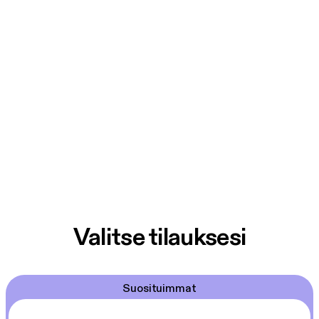
parts in days, not weeks.
Valitse tilauksesi
Suosituimmat