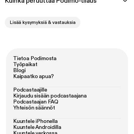
Kuinka peruuttaa Podimo-tilaus
Lisää kysymyksiä & vastauksia
Tietoa Podimosta
Työpaikat
Blogi
Kaipaatko apua?
Podcastaajille
Kirjaudu sisään podcastaajana
Podcastaajan FAQ
Yhteisön säännöt
Kuuntele iPhonella
Kuuntele Androidilla
Kuuntele verkossa