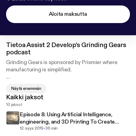
Aloita maksutta
Tietoa
Assist 2 Develop's Grinding Gears
podcast
Grinding Gears is sponsored by Prismier where
manufacturing is simplified.
About Grinding Gears:
Näytä enemmän
Kaikki jaksot
Engineering knowledge is limitless in its scope and
10 jaksot
detail.
Episode 8: Using Artificial Intelligence,
Making sense of specialized engineering
engineering, and 3D Printing To Create
knowledge is not easy. Why? Most of it you didn't
-
Custom Footwear
12. syys 2019
36 min
learn during your college years. A majority of the