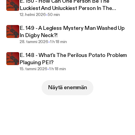
E. 150 - How Can One Person Be The
Luckiest And Unluckiest Person In The
-
World?
12. helmi 2026
50 min
E. 149 - A Legless Mystery Man Washed Up
In Digby Neck?!
-
28. tammi 2026
1 h 18 min
E. 148 - What's The Perilous Potato Problem
Plaguing PEI?
-
15. tammi 2026
1 h 18 min
Näytä enemmän