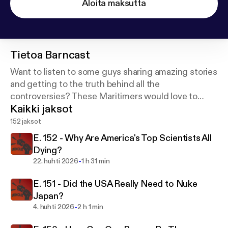
Aloita maksutta
Tietoa
Barncast
Want to listen to some guys sharing amazing stories
and getting to the truth behind all the
controversies? These Maritimers would love to
Kaikki jaksot
have you join them in their quest for a good time! I
think you're gonna like it!
152 jaksot
E. 152 - Why Are America's Top Scientists All
Dying?
-
22. huhti 2026
1 h 31 min
E. 151 - Did the USA Really Need to Nuke
Japan?
-
4. huhti 2026
2 h 1 min