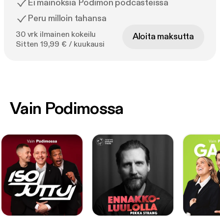
Ei mainoksia Podimon podcasteissa
Peru milloin tahansa
30 vrk ilmainen kokeilu
Aloita maksutta
Sitten 19,99 € / kuukausi
Vain Podimossa