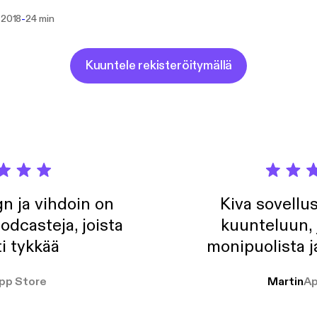
-
 2018
24 min
Kuuntele rekisteröitymällä
n ja vihdoin on
Kiva sovellu
odcasteja, joista
kuunteluun, 
i tykkää
monipuolista j
pp Store
Martin
Ap