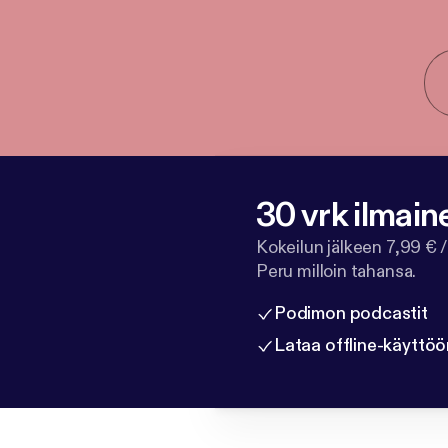
30 vrk ilmain
Kokeilun jälkeen 7,99 € /
Peru milloin tahansa.
Podimon podcastit
Lataa offline-käyttöö