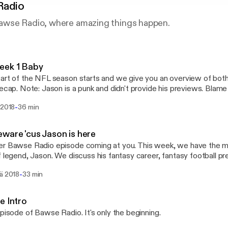
Radio
awse Radio, where amazing things happen.
eek 1 Baby
art of the NFL season starts and we give you an overview of bot
recap. Note: Jason is a punk and didn't provide his previews. Blame
-
 2018
36 min
ware 'cus Jason is here
r Bawse Radio episode coming at you. This week, we have the ma
f legend, Jason. We discuss his fantasy career, fantasy football p
-
sä 2018
33 min
e Intro
episode of Bawse Radio. It's only the beginning.