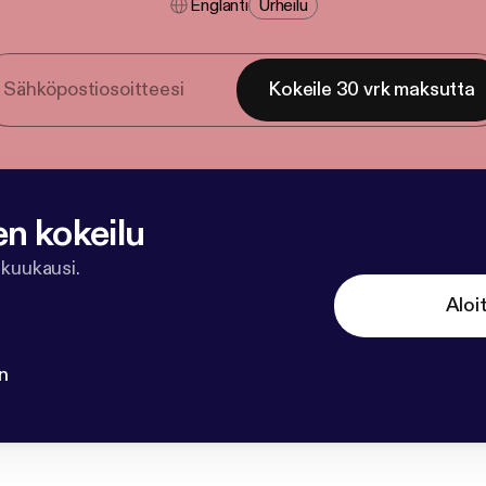
Englanti
Urheilu
Kokeile 30 vrk maksutta
en kokeilu
 kuukausi.
Aloi
n