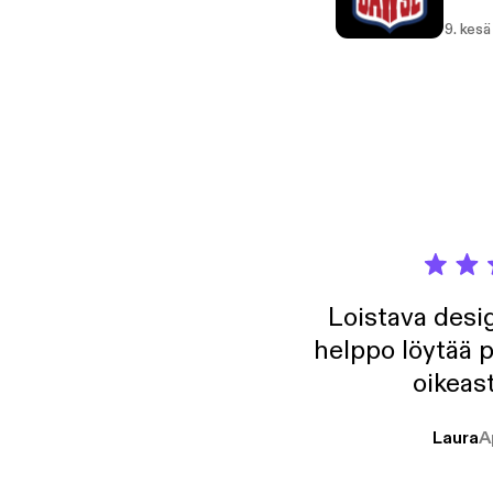
9. kesä
Loistava desig
helppo löytää p
oikeast
Laura
A