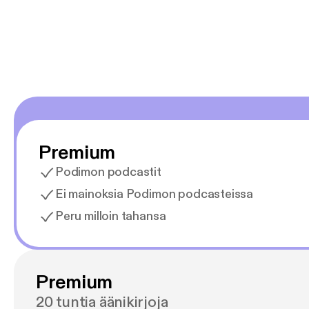
Premium
Podimon podcastit
Ei mainoksia Podimon podcasteissa
Peru milloin tahansa
Premium
20 tuntia äänikirjoja