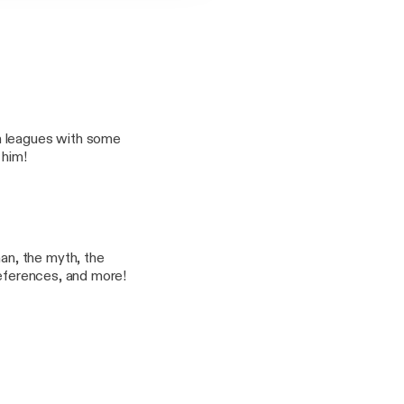
h leagues with some
 him!
n, the myth, the
references, and more!