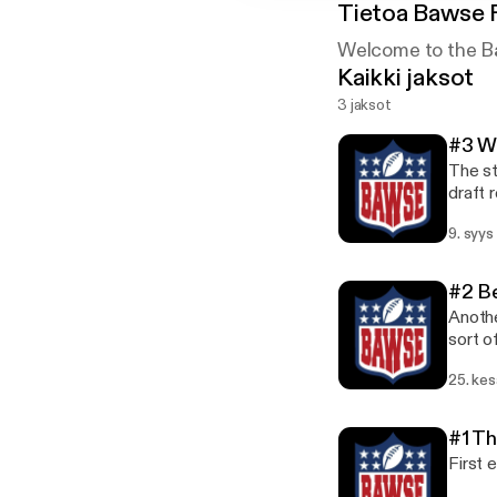
Tietoa
Bawse 
Welcome to the B
Kaikki jaksot
3 jaksot
#3 W
The st
draft 
9. syys
#2 Be
Anothe
sort o
25. ke
#1 Th
First 