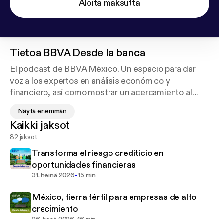
Aloita maksutta
Tietoa
BBVA Desde la banca
El podcast de BBVA México. Un espacio para dar
voz a los expertos en análisis económico y
financiero, así como mostrar un acercamiento al
mundo de la innovación tecnológica que está
Näytä enemmän
transformando y trazando el futuro de los servicios
Kaikki jaksot
bancarios. Además, es un foro para compartir
82 jaksot
historias de responsabilidad social y educación.
Desde la banca, un podcast de BBVA.
Transforma el riesgo crediticio en
oportunidades financieras
-
31. heinä 2026
15 min
México, tierra fértil para empresas de alto
crecimiento