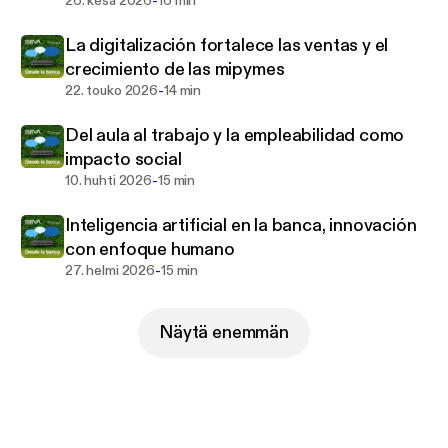
-
26. kesä 2026
16 min
La digitalización fortalece las ventas y el
crecimiento de las mipymes
-
22. touko 2026
14 min
Del aula al trabajo y la empleabilidad como
impacto social
-
10. huhti 2026
15 min
Inteligencia artificial en la banca, innovación
con enfoque humano
-
27. helmi 2026
15 min
Näytä enemmän