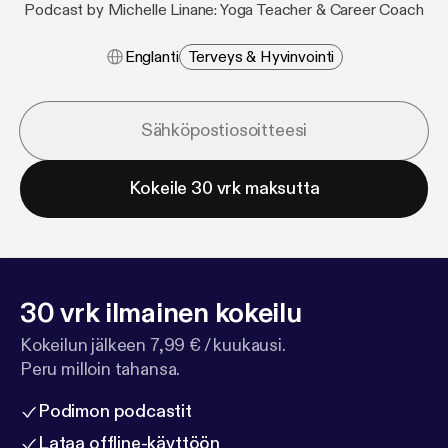
Podcast by Michelle Linane: Yoga Teacher & Career Coach
Englanti
Terveys & Hyvinvointi
Kokeile 30 vrk maksutta
30 vrk ilmainen kokeilu
Kokeilun jälkeen 7,99 € / kuukausi.
Peru milloin tahansa.
Podimon podcastit
Lataa offline-käyttöön