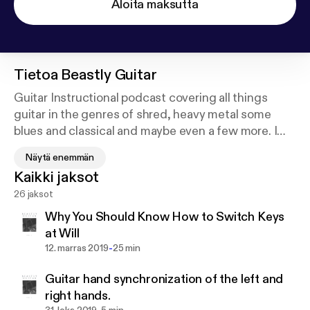
Aloita maksutta
Tietoa
Beastly Guitar
Guitar Instructional podcast covering all things
guitar in the genres of shred, heavy metal some
blues and classical and maybe even a few more. I
give tips, offer advice and suggestions so that you
Näytä enemmän
make your guitar playing journey a little bit easier. I
Kaikki jaksot
like to make things a little less complicated and I
26 jaksot
believe that learning on YouTube is not always the
greatest. I’ve been studying music for 20 years and
Why You Should Know How to Switch Keys
I’ve studied with professional composer and
at Will
guitarist George Bellas. I hope that this podcast
-
12. marras 2019
25 min
helps you in every way possible! Onward we go!!
Guitar hand synchronization of the left and
Cover art photo provided by Jeremy Allouche on
right hands.
Unsplash:
https://unsplash.com/@labandestyle