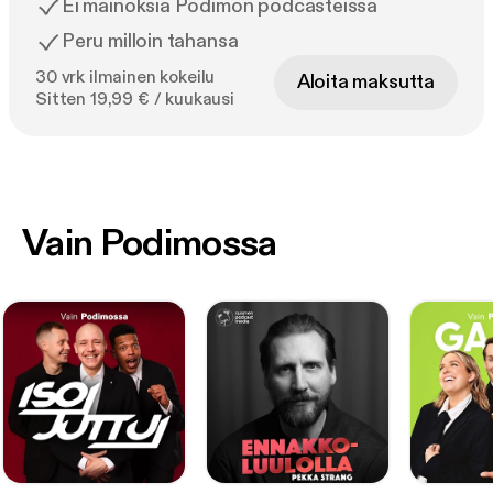
Ei mainoksia Podimon podcasteissa
Peru milloin tahansa
30 vrk ilmainen kokeilu
Aloita maksutta
Sitten 19,99 € / kuukausi
Vain Podimossa