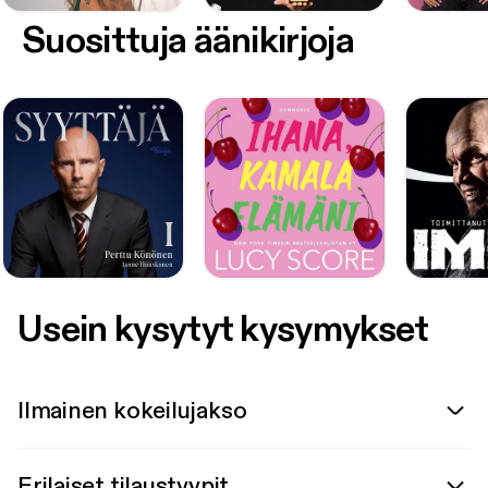
Suosittuja äänikirjoja
Usein kysytyt kysymykset
Ilmainen kokeilujakso
Erilaiset tilaustyypit