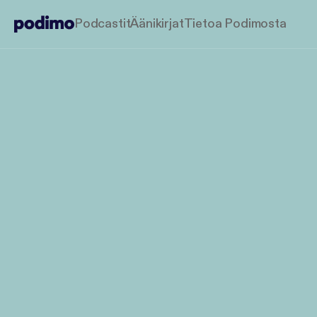
Podcastit
Äänikirjat
Tietoa Podimosta