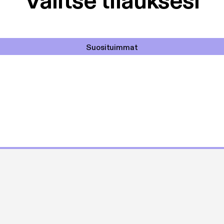
Valitse tilauksesi
Suosituimmat