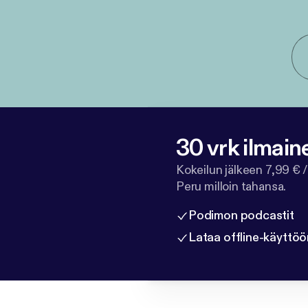
30 vrk ilmain
Kokeilun jälkeen 7,99 € /
Peru milloin tahansa.
Podimon podcastit
Lataa offline-käyttöö