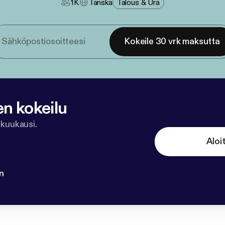
1K
Tanska
Talous & Ura
Kokeile 30 vrk maksutta
en kokeilu
 kuukausi.
Aloi
n