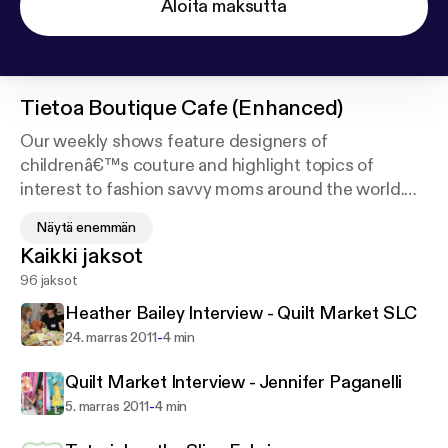
Aloita maksutta
Tietoa
Boutique Cafe (Enhanced)
Our weekly shows feature designers of
childrenâ€™s couture and highlight topics of
interest to fashion savvy moms around the world.
Each show is designed to give Mommy a break from
Näytä enemmän
reality and inspire her for when she returns. After all
Kaikki jaksot
who couldnâ€™t use a cup of couture every now
96 jaksot
and then?
Heather Bailey Interview - Quilt Market SLC
At Boutique CafÃ© we also know that your child is
-
24. marras 2011
4 min
precious and you want them looking their very best.
Our innovative weekly show will help you to shop
Quilt Market Interview - Jennifer Paganelli
smartly for your little ones, while clothing them in
-
5. marras 2011
4 min
something unique and amazing.