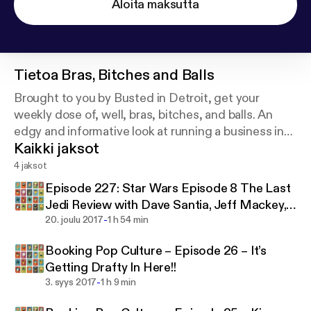
Aloita maksutta
Tietoa
Bras, Bitches and Balls
Brought to you by Busted in Detroit, get your
weekly dose of, well, bras, bitches, and balls. An
edgy and informative look at running a business in
Kaikki jaksot
downtown Detroit and more.
4 jaksot
Episode 227: Star Wars Episode 8 The Last
Jedi Review with Dave Santia, Jeff Mackey,
-
and Booking Pop Culture
20. joulu 2017
1 h 54 min
Booking Pop Culture – Episode 26 – It’s
Getting Drafty In Here!!
-
3. syys 2017
1 h 9 min