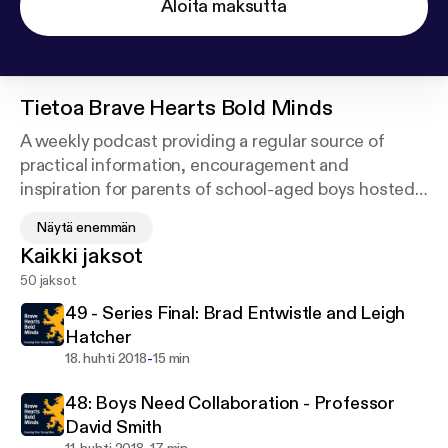
Aloita maksutta
Tietoa
Brave Hearts Bold Minds
A weekly podcast providing a regular source of
practical information, encouragement and
inspiration for parents of school-aged boys hosted
by veteran journalist and news anchor, Leigh
Näytä enemmän
Hatcher.
Kaikki jaksot
50 jaksot
“The Brave Hearts Bold Minds podcast series
uncovers practical tools with which parents of
49 - Series Final: Brad Entwistle and Leigh
school age boys can engage, encourage and
Hatcher
challenge their sons for wisdom and compassion”
-
18. huhti 2018
15 min
Leigh Hatcher
48: Boys Need Collaboration - Professor
David Smith