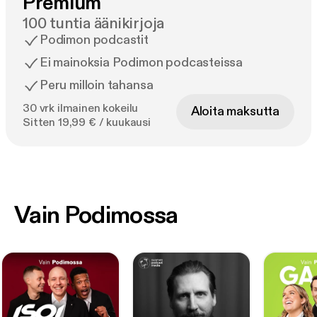
Premium
100 tuntia äänikirjoja
Podimon podcastit
Ei mainoksia Podimon podcasteissa
Peru milloin tahansa
30 vrk ilmainen kokeilu
Aloita maksutta
Sitten 19,99 € / kuukausi
Vain Podimossa