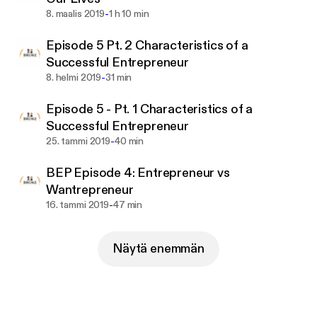
somehow wound up in the exact same spot; Broke
-
8. maalis 2019
1 h 10 min
Entrepreneurs running multiple micro businesses to
Episode 5 Pt. 2 Characteristics of a
get by. They will create any business they can to
Successful Entrepreneur
avoid going back into the corporate lifestyle.
-
8. helmi 2019
31 min
Tune in and subscribe as new episodes are released
Episode 5 - Pt. 1 Characteristics of a
weekly.
Successful Entrepreneur
Find Us On Facebook, Instagram, and YouTube
-
25. tammi 2019
40 min
@brokeentrepreneurpodcast
BEP Episode 4: Entrepreneur vs
Wantrepreneur
-
16. tammi 2019
47 min
Näytä enemmän