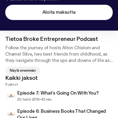
Aloita maksutta
Tietoa
Broke Entrepreneur Podcast
Follow the journey of hosts Alton Chislom and
Chamel Silva, two best friends from childhood, as
they navigate through the ups and downs of life as
a broke entrepreneur.
Näytä enemmän
Kaikki jaksot
Alton and Chach met each other in the 8th grade
8 jaksot
and are still best friends to this day. Alton took the
traditional route and went to college and business
Episode 7: What's Going On With You?
school before embarking on the entrepreneurial
-
25. huhti 2019
42 min
journey where he earned several accolades and
national attention. Chamel barely graduated from
Episode 6: Business Books That Changed
high school and dropped out of college. They
Our Lives