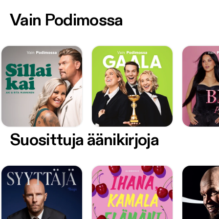
Vain Podimossa
Suosittuja äänikirjoja