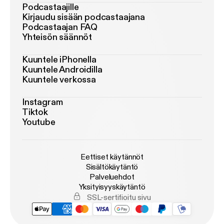
Podcastaajille
Kirjaudu sisään podcastaajana
Podcastaajan FAQ
Yhteisön säännöt
Kuuntele iPhonella
Kuuntele Androidilla
Kuuntele verkossa
Instagram
Tiktok
Youtube
Eettiset käytännöt
Sisältökäytäntö
Palveluehdot
Yksityisyyskäytäntö
SSL-sertifioitu sivu