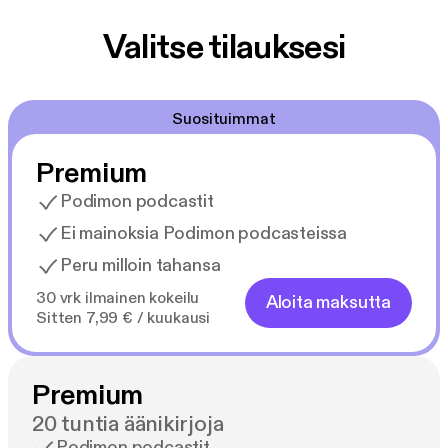
Valitse tilauksesi
Suosituimmat
Premium
Podimon podcastit
Ei mainoksia Podimon podcasteissa
Peru milloin tahansa
30 vrk ilmainen kokeilu
Aloita maksutta
Sitten 7,99 € / kuukausi
Premium
20 tuntia äänikirjoja
Podimon podcastit