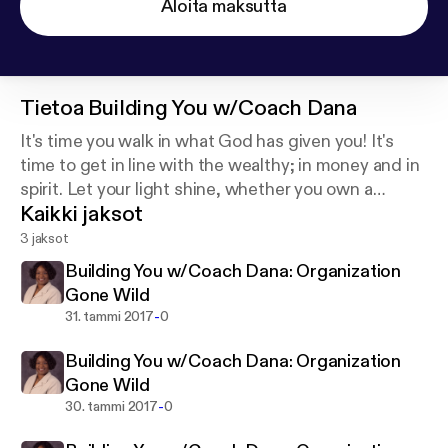
Aloita maksutta
Tietoa
Building You w/Coach Dana
It's time you walk in what God has given you! It's
time to get in line with the wealthy; in money and in
spirit. Let your light shine, whether you own a
Kaikki jaksot
business, are writing a book, or just living life, Coach
Dana is ready for YOU!
3 jaksot
Building You w/Coach Dana: Organization
Gone Wild
-
31. tammi 2017
0
Building You w/Coach Dana: Organization
Gone Wild
-
30. tammi 2017
0