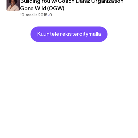
Building You w/Coach Dana: Organization
Gone Wild (OGW)
-
10. maalis 2015
0
Kuuntele rekisteröitymällä