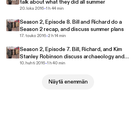
talk about what they did all summer
-
20. loka 2016
1 h 44 min
Season 2, Episode 8. Bill and Richard do a
Season 2 recap, and discuss summer plans
-
17. touko 2016
2 h 14 min
Season 2, Episode 7. Bill, Richard, and Kim
Stanley Robinson discuss archaeology and
-
MARS
10. huhti 2016
1 h 40 min
Näytä enemmän