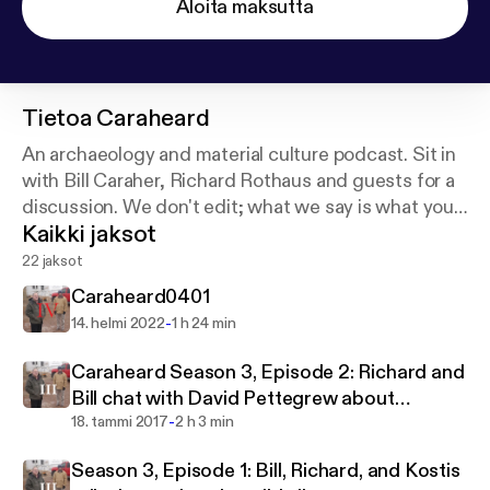
Aloita maksutta
Tietoa
Caraheard
An archaeology and material culture podcast. Sit in
with Bill Caraher, Richard Rothaus and guests for a
discussion. We don't edit; what we say is what you
Kaikki jaksot
get.
22 jaksot
Caraheard0401
-
14. helmi 2022
1 h 24 min
Caraheard Season 3, Episode 2: Richard and
Bill chat with David Pettegrew about
-
Corinthian matters
18. tammi 2017
2 h 3 min
Season 3, Episode 1: Bill, Richard, and Kostis