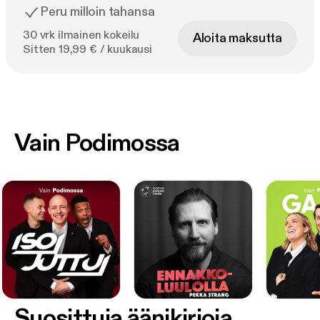
Peru milloin tahansa
30 vrk ilmainen kokeilu
Aloita maksutta
Sitten 19,99 € / kuukausi
Vain Podimossa
Suosittuja äänikirjoja