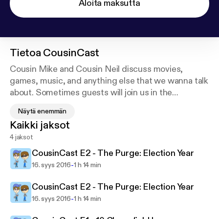
Aloita maksutta
Tietoa
CousinCast
Cousin Mike and Cousin Neil discuss movies,
games, music, and anything else that we wanna talk
about. Sometimes guests will join us in the
conversation. We will pick a new topic each episode
Näytä enemmän
and break it down the best we can and give our
Kaikki jaksot
overall thoughts about the topic.
4 jaksot
CousinCast E2 - The Purge: Election Year
-
16. syys 2016
1 h 14 min
CousinCast E2 - The Purge: Election Year
-
16. syys 2016
1 h 14 min