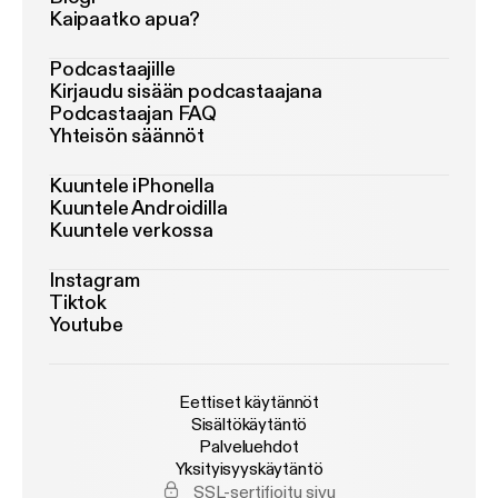
Kaipaatko apua?
Podcastaajille
Kirjaudu sisään podcastaajana
Podcastaajan FAQ
Yhteisön säännöt
Kuuntele iPhonella
Kuuntele Androidilla
Kuuntele verkossa
Instagram
Tiktok
Youtube
Eettiset käytännöt
Sisältökäytäntö
Palveluehdot
Yksityisyyskäytäntö
SSL-sertifioitu sivu