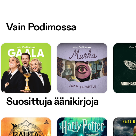
Vain Podimossa
Suosittuja äänikirjoja