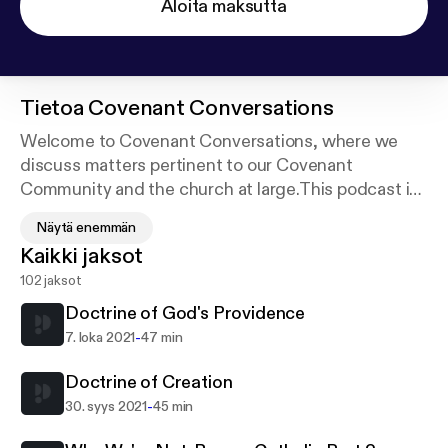
Aloita maksutta
Tietoa
Covenant Conversations
Welcome to Covenant Conversations, where we
discuss matters pertinent to our Covenant
Community and the church at large.This podcast is
really born out of a desire to produce devotional
Näytä enemmän
material for our congregation, and initially to explain
Kaikki jaksot
why we do what we do at Covenant Community on
102 jaksot
a regular Lord's Day. Send us an email at
covenantccmedia@gmail.com to ask a question or
Doctrine of God's Providence
request a topic. See acast.com/privacy for privacy
-
7. loka 2021
47 min
and opt-out information.
Doctrine of Creation
-
30. syys 2021
45 min