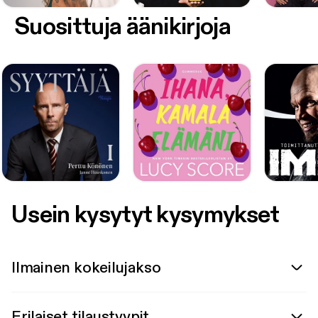
Suosittuja äänikirjoja
Usein kysytyt kysymykset
Ilmainen kokeilujakso
Erilaiset tilaustyypit