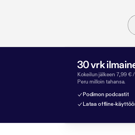
30 vrk ilmain
Kokeilun jälkeen 7,99 € /
Peru milloin tahansa.
Podimon podcastit
Lataa offline-käyttöö