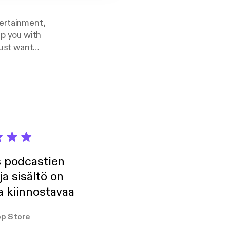
tertainment,
lp you with
just want
and educate.
s books and
ther trivia to help
istorical context.
s podcastien
ja sisältö on
a kiinnostavaa
p Store