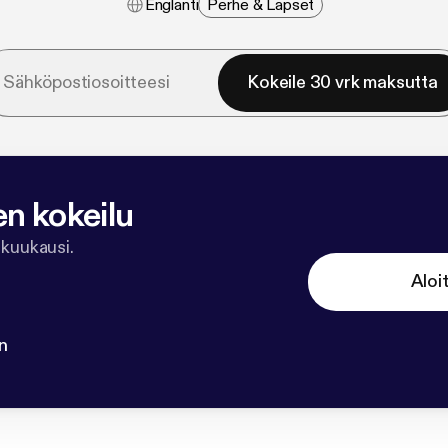
Englanti
Perhe & Lapset
Kokeile 30 vrk maksutta
en kokeilu
 kuukausi.
Aloi
n