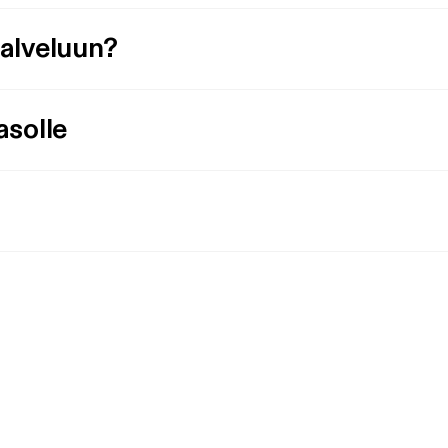
palveluun?
asolle