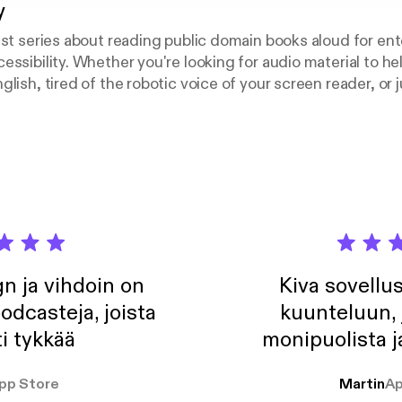
y
ast series about reading public domain books aloud for en
essibility. Whether you're looking for audio material to he
lish, tired of the robotic voice of your screen reader, or 
 to while you work, Liberary will do its best to entertain 
won't be reading classic classics often. I do like children'
w book will feature a brief section regarding history and o
s a well-rounded understanding of the literature and its h
lable weekly. The facebook page can be found at
eraryPodcast
n ja vihdoin on
Kiva sovellu
odcasteja, joista
kuunteluun, 
i tykkää
monipuolista j
pp Store
Martin
Ap