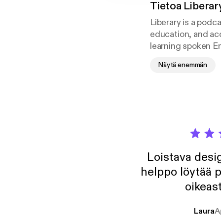
Tietoa
Liberar
Liberary is a podc
education, and acc
learning spoken Eng
something to listen
Näytä enemmän
Please note that I 
mythology. Each ne
give modern reader
New episodes avai
facebook.com/Lib
Loistava desig
helppo löytää p
oikeast
Laura
A