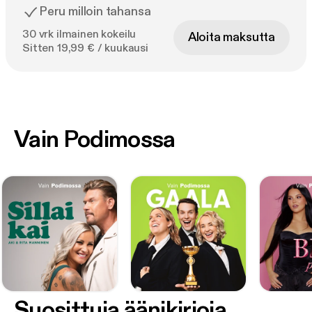
Peru milloin tahansa
30 vrk ilmainen kokeilu
Aloita maksutta
Sitten 19,99 € / kuukausi
Vain Podimossa
Suosittuja äänikirjoja