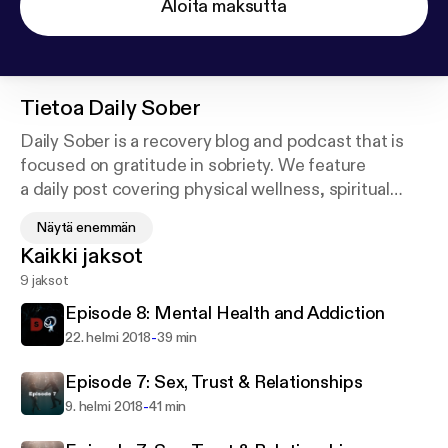
Aloita maksutta
Tietoa
Daily Sober
Daily Sober is a recovery blog and podcast that is
focused on gratitude in sobriety. We feature
a daily post covering physical wellness, spiritual
fitness and mental health to encourage addicts to
Näytä enemmän
achieve a daily balance while recovering from
Kaikki jaksot
addiction to drugs and/or alcohol.
9 jaksot
Episode 8: Mental Health and Addiction
-
22. helmi 2018
39 min
Episode 7: Sex, Trust & Relationships
-
9. helmi 2018
41 min