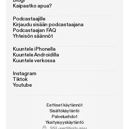
Blogi
Kaipaatko apua?
Podcastaajille
Kirjaudu sisään podcastaajana
Podcastaajan FAQ
Yhteisön säännöt
Kuuntele iPhonella
Kuuntele Androidilla
Kuuntele verkossa
Instagram
Tiktok
Youtube
Eettiset käytännöt
Sisältökäytäntö
Palveluehdot
Yksityisyyskäytäntö
SSL-sertifioitu sivu