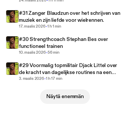
-
24. maalis 2026
1 h 11 min
#31 Zanger Blaudzun over het schrijven van
muziek en zijn liefde voor wielrennen.
-
17. maalis 2026
1 h 1 min
#30 Strengthcoach Stephan Bes over
functioneel trainen
-
10. maalis 2026
56 min
#29 Voormalig topmilitair Djack Littel over
de kracht van dagelijkse routines na een
-
ernstig ongeluk
3. maalis 2026
1 h 17 min
Näytä enemmän