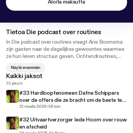
Aloita maksutta
Tietoa
Die podcast over routines
In Die podcast over routines vraagt Arie Boomsma
zijn gasten naar de dagelijkse gewoontes waarmee
ze hun leven structuur geven. Ochtendroutines,
avondroutines, rituelen waarmee ze stress, verdriet
Näytä enemmän
of angsten te lijf gaan, tips voor productiviteit en
Kaikki jaksot
planning, Inzichten over relaties, trainen, eten,
35 jaksot
ondernemen…. Welke systemen hebben ze voor
zichzelf gebouwd om te kunnen doen wat ze doen?
#33 Hardloopfenomeen Dafne Schippers
Productie: MIDDLE CHILD MEDIA. Hosted on
over de offers die ze bracht om de beste ter
Acast. See acast.com/privacy for more information.
-
wereld te worden
31. maalis 2026
56 min
#32 Uitvaartverzorger Iede Hoorn over rouw
en afscheid