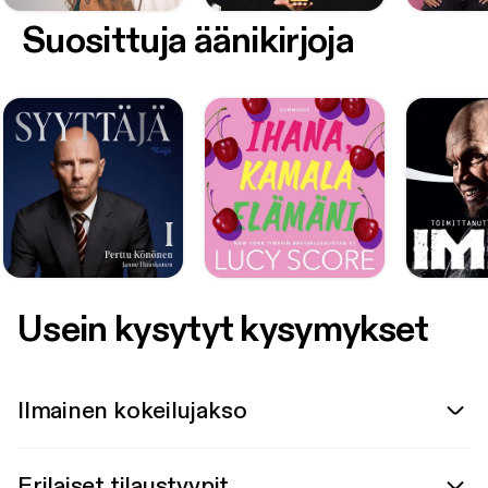
Suosittuja äänikirjoja
Usein kysytyt kysymykset
Ilmainen kokeilujakso
Erilaiset tilaustyypit