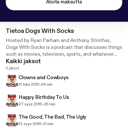
Aloita maksutta
Tietoa
Dogs With Socks
Hosted by Ryan Parham and Anthony Strother,
Dogs With Socks is a podcast that discusses things
such as movies, television, sports, and whatever
Kaikki jaksot
else life brings to the table. We hope that you enjoy
what we have to say!
5 jaksot
Clowns and Cowboys
-
11. loka 2016
24 min
Happy Birthday To Us
-
27. syys 2016
36 min
The Good, The Bad, The Ugly
-
13. syys 2016
31 min