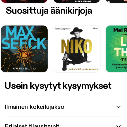
Suosittuja äänikirjoja
Usein kysytyt kysymykset
Ilmainen kokeilujakso
Erilaiset tilaustyypit