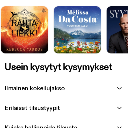
Usein kysytyt kysymykset
Ilmainen kokeilujakso
Erilaiset tilaustyypit
Kuinka hallinnoida tilausta