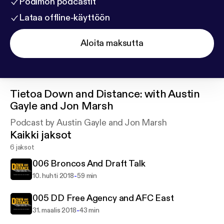
Podimon podcastit
Lataa offline-käyttöön
Aloita maksutta
Tietoa
Down and Distance: with Austin
Gayle and Jon Marsh
Podcast by Austin Gayle and Jon Marsh
Kaikki jaksot
6 jaksot
006 Broncos And Draft Talk
-
10. huhti 2018
59 min
005 DD Free Agency and AFC East
-
31. maalis 2018
43 min