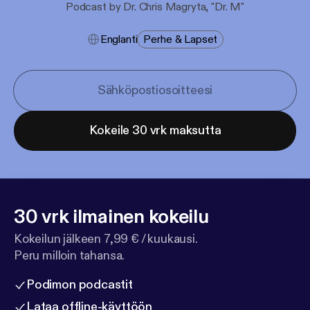
Podcast by Dr. Chris Magryta, "Dr. M"
Englanti
Perhe & Lapset
Kokeile 30 vrk maksutta
30 vrk ilmainen kokeilu
Kokeilun jälkeen 7,99 € / kuukausi.
Peru milloin tahansa.
Podimon podcastit
Lataa offline-käyttöön