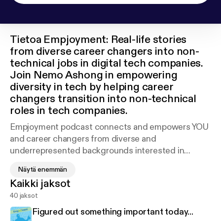
Tietoa
Empjoyment: Real-life stories
from diverse career changers into non-
technical jobs in digital tech companies.
Join Nemo Ashong in empowering
diversity in tech by helping career
changers transition into non-technical
roles in tech companies.
Empjoyment podcast connects and empowers YOU
and career changers from diverse and
underrepresented backgrounds interested in
getting a job at a technology company by sharing
Näytä enemmän
insights, lessons learned, and step-by-step tutorials
Kaikki jaksot
from others who have been in your shoes. Come join
40 jaksot
us Empjoyees as we go beyond the technical
aspects of the profession and explore different
Figured out something important today...