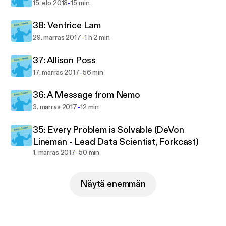
career paths in tech, the best ways to build your
-
15. elo 2018
15 min
skills, and ultimately how you can demonstrate the
experience needed, so that you can find enjoyment
38: Ventrice Lam
through employment. Let's spread joy today!
-
29. marras 2017
1 h 2 min
37: Allison Poss
-
17. marras 2017
56 min
36: A Message from Nemo
-
3. marras 2017
12 min
35: Every Problem is Solvable (DeVon
Lineman - Lead Data Scientist, Forkcast)
-
1. marras 2017
50 min
Näytä enemmän