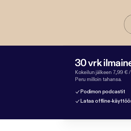
30 vrk ilmain
Kokeilun jälkeen 7,99 € /
Peru milloin tahansa.
Podimon podcastit
Lataa offline-käyttöö