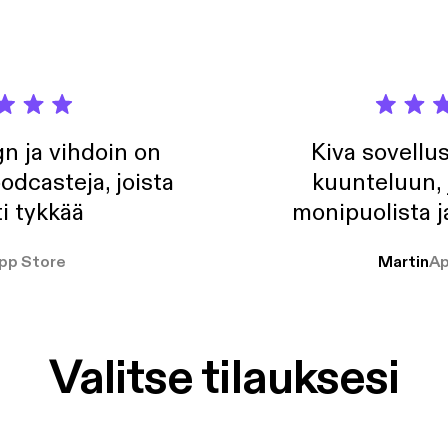
n ja vihdoin on
Kiva sovellu
odcasteja, joista
kuunteluun, 
i tykkää
monipuolista j
pp Store
Martin
Ap
Valitse tilauksesi