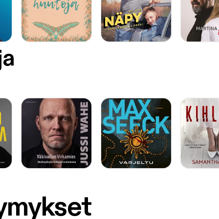
ja
symykset