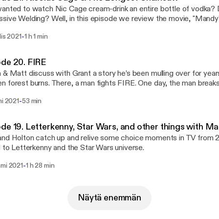
anted to watch Nic Cage cream-drink an entire bottle of vodka? D
sive Welding? Well, in this episode we review the movie, "Mandy",
 Plus Grant demanded to join us again so we allowed it.
-
lis 2021
1 h 1 min
de 20. FIRE
 & Matt discuss with Grant a story he’s been mulling over for years.
 forest burns. There, a man fights FIRE. One day, the man break
burn, burn the world he’s always protected.
-
mi 2021
53 min
de 19. Letterkenny, Star Wars, and other things with Ma
nd Holton catch up and relive some choice moments in TV from 20
d to Letterkenny and the Star Wars universe.
-
mmi 2021
1 h 28 min
Näytä enemmän