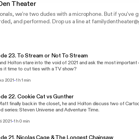
Den Theater
onals, we’re two dudes with a microphone. But if you’ve g
rded, and performed. Drop us a line at familydentheater
 get us, dorks!
de 23. To Stream or Not To Stream
nd Holton stare into the void of 2021 and ask the most important 
s it time to cut ties with a TV show?
-
uko 2021
1 h 1 min
de 22. Cookie Cat vs Gunther
att finally back in the closet, he and Holton discuss two of Car
d series: Steven Universe and Adventure Time.
-
ti 2021
1 h 0 min
de 21. Nicolas Cage & The Longest Chainsaw