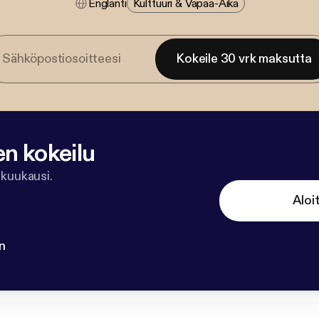
Englanti
Kulttuuri & Vapaa-Aika
Kokeile 30 vrk maksutta
en kokeilu
 kuukausi.
Aloi
n