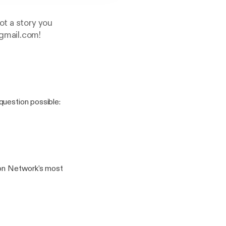
ot a story you
@gmail.com!
question possible:
toon Network's most