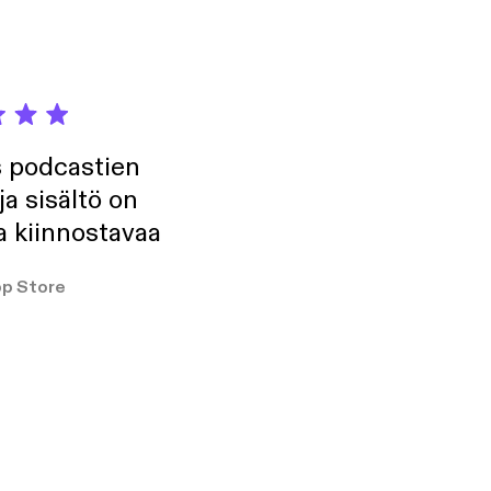
s podcastien
ja sisältö on
a kiinnostavaa
p Store