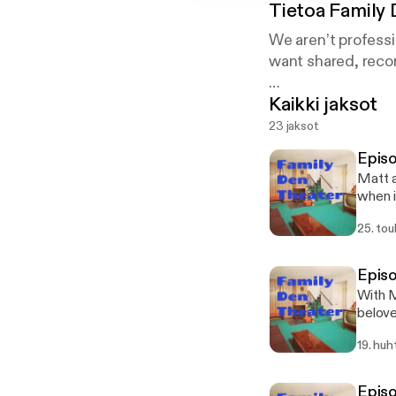
Tietoa
Family 
We aren’t professi
want shared, reco
Kaikki jaksot
Stay Tuned & Come
23 jaksot
Episo
Matt a
when i
25. to
Episo
With M
belove
19. huh
Episo