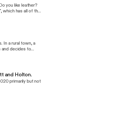
o you like leather?
 which has all of the
 In a rural town, a
s and decides to
tt and Holton.
20 primarily but not