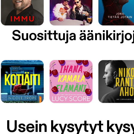
Suosittuja äänikirjo
Usein kysytyt ky