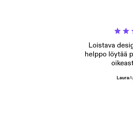
Loistava desig
helppo löytää p
oikeast
Laura
A