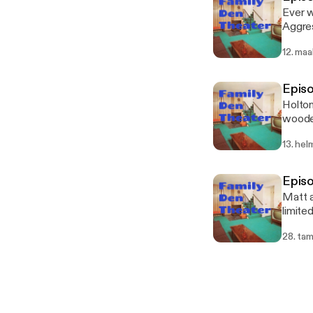
Ever w
Aggres
above.
12. maa
Episo
Holton
wooden
burn, 
13. hel
Episo
Matt a
limite
28. ta