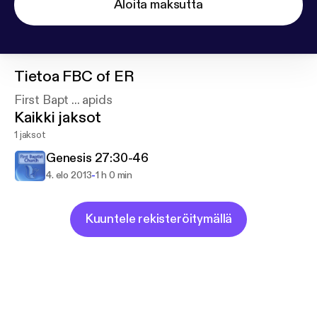
Aloita maksutta
Tietoa
FBC of ER
First Bapt ... apids
Kaikki jaksot
1 jaksot
Genesis 27:30-46
-
4. elo 2013
1 h 0 min
Kuuntele rekisteröitymällä