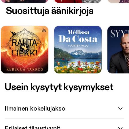
Suosittuja äänikirjoja
Usein kysytyt kysymykset
Ilmainen kokeilujakso
Erilaiset tilaustyypit