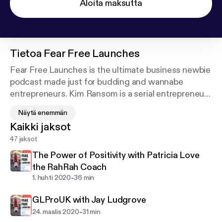
Aloita maksutta
Tietoa
Fear Free Launches
Fear Free Launches is the ultimate business newbie
podcast made just for budding and wannabe
entrepreneurs. Kim Ransom is a serial entrepreneur
in Pittsburgh, PA with experience launching many
Näytä enemmän
successful ventures grossing seven figures and
Kaikki jaksot
impacting lives in the kids fitness industries. Join us
47 jaksot
each week as she teaches valuable business
lessons packed with mindset and tactical
The Power of Positivity with Patricia Love
strategies, as well as interviews guests who will
the RahRah Coach
inspire you to get past those limiting fears and
-
1. huhti 2020
36 min
launch that business of your dreams NOW!
GLProUK with Jay Ludgrove
-
24. maalis 2020
31 min