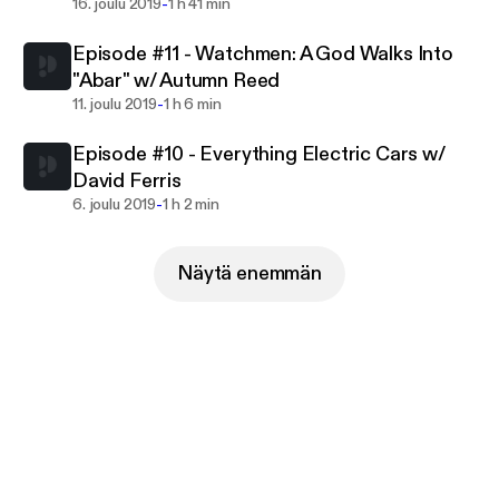
-
16. joulu 2019
1 h 41 min
Episode #11 - Watchmen: A God Walks Into
"Abar" w/ Autumn Reed
-
11. joulu 2019
1 h 6 min
Episode #10 - Everything Electric Cars w/
David Ferris
-
6. joulu 2019
1 h 2 min
Näytä enemmän