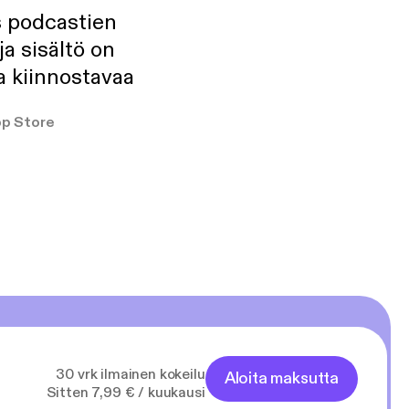
s podcastien
ja sisältö on
a kiinnostavaa
p Store
30 vrk ilmainen kokeilu
Aloita maksutta
Sitten 7,99 € / kuukausi