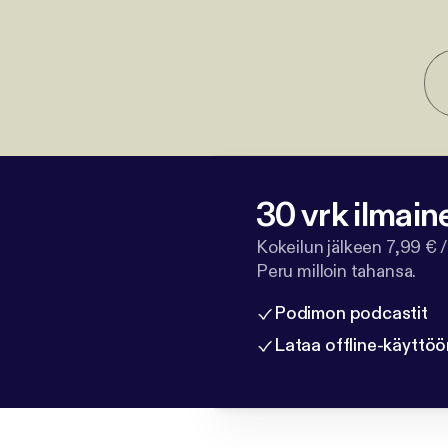
30 vrk ilmain
Kokeilun jälkeen 7,99 € /
Peru milloin tahansa.
Podimon podcastit
Lataa offline-käyttöö