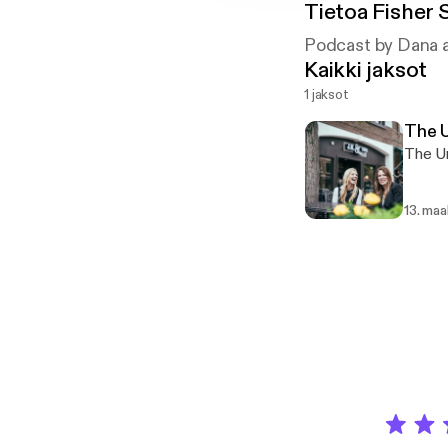
Tietoa
Fisher 
Podcast by Dana a
Kaikki jaksot
1 jaksot
The U
The Un
13. maa