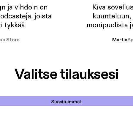
n ja vihdoin on
Kiva sovellu
odcasteja, joista
kuunteluun, 
i tykkää
monipuolista j
pp Store
Martin
Ap
Valitse tilauksesi
Suosituimmat