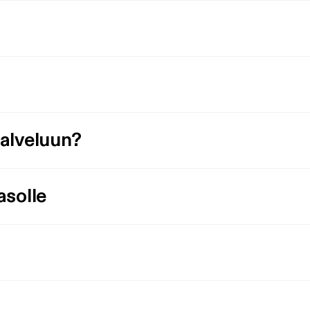
palveluun?
asolle