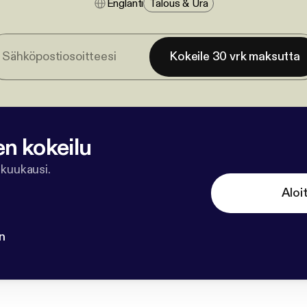
Englanti
Talous & Ura
Kokeile 30 vrk maksutta
en kokeilu
 kuukausi.
Aloi
n