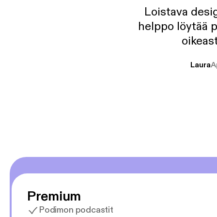
Loistava desig
helppo löytää p
oikeast
Laura
A
Premium
Podimon podcastit