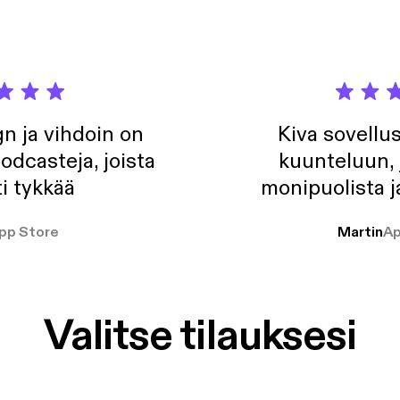
n ja vihdoin on
Kiva sovellu
odcasteja, joista
kuunteluun, 
i tykkää
monipuolista j
pp Store
Martin
Ap
Valitse tilauksesi