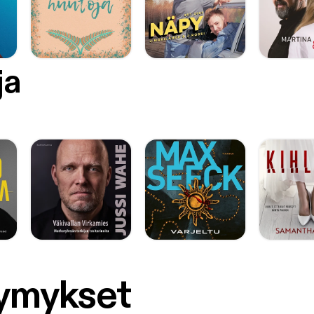
ja
symykset