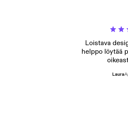
Loistava desig
helppo löytää p
oikeast
Laura
A