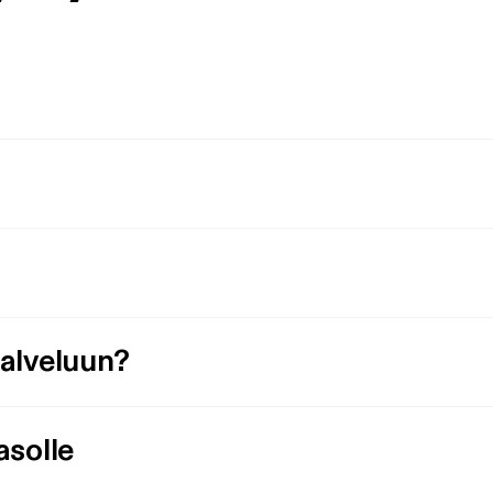
palveluun?
asolle