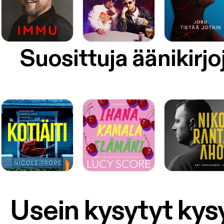
Suosittuja äänikirjo
Usein kysytyt ky