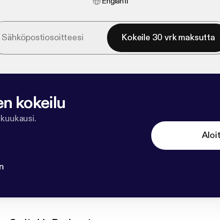
Englanti
Kokeile 30 vrk maksutta
en kokeilu
 kuukausi.
Aloi
n