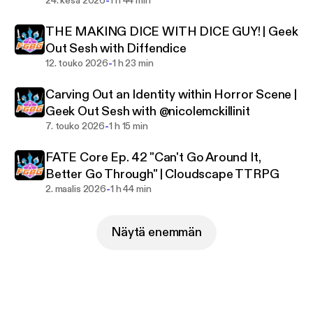
-
24. kesä 2026
1 h 44 min
THE MAKING DICE WITH DICE GUY! | Geek
Out Sesh with Diffendice
-
12. touko 2026
1 h 23 min
Carving Out an Identity within Horror Scene |
Geek Out Sesh with @nicolemckillinit
-
7. touko 2026
1 h 15 min
FATE Core Ep. 42 "Can't Go Around It,
Better Go Through" | Cloudscape TTRPG
-
2. maalis 2026
1 h 44 min
Näytä enemmän