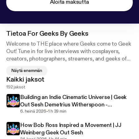
Aloita maksutta
Tietoa
For Geeks By Geeks
Welcome to THE place where Geeks come to Geek
Out! Tune in for live interviews with cosplayers,
creators, photographers, streamers, and geeks of
all kinds every Wednesday. Also catch our weekly
Näytä enemmän
D&D/ TTRPG streams right here one week after our
Kaikki jaksot
live stream on Thursdays.
192 jaksot
Want to watch live? You can do so at
Building an Indie Cinematic Universe | Geek
www.twitch.tv/forgeeksbygeeks
Out Sesh Demetrius Witherspoon -
GEEK OUT SESH: Mondays 8:30-10pm EST
-
Submerge Universe
6. heinä 2026
1 h 39 min
D&D/TTRP: Thursdays 8pm
How Bob Ross Inspired a Movement | JJ
Weinberg Geek Out Sesh