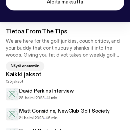
Aloita maksutta
Tietoa
From The Tips
We are here for the golf junkies, couch critics, and
your buddy that continuously shanks it into the
woods. Giving you fat divot takes on weekly golf
news around the world and sandbagging your
Näytä enemmän
foursome at the public course. Laugh, cry, and golf
Kaikki jaksot
with us.
125 jaksot
And always remember to play From The Tips.
David Perkins Interview
-
28. helmi 2023
41 min
Matt Considine, NewClub Golf Society
-
21. helmi 2023
46 min