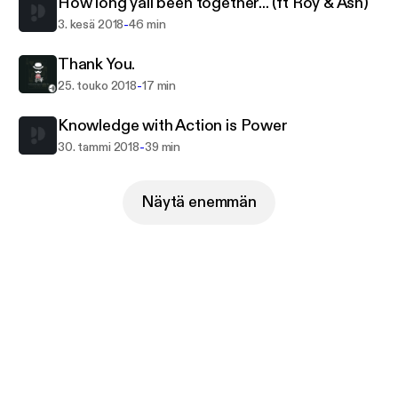
How long yall been together... (ft Roy & Ash)
-
3. kesä 2018
46 min
Thank You.
-
25. touko 2018
17 min
Knowledge with Action is Power
-
30. tammi 2018
39 min
Näytä enemmän