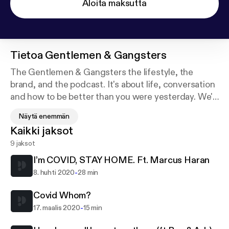
Aloita maksutta
Tietoa
Gentlemen & Gangsters
The Gentlemen & Gangsters the lifestyle, the
brand, and the podcast. It's about life, conversation
and how to be better than you were yesterday. We'll
have many discussions and conversations about all
Näytä enemmän
things relevant and irrelevant. At times we'll be
Kaikki jaksot
gentlemen and other times we'll be gangster.
9 jaksot
Indulge. For any questions or topic
recommendations contact me at:
I’m COVID, STAY HOME. Ft. Marcus Haran
gentlemenNgangsters@gmail.com Instagram:
-
8. huhti 2020
28 min
Lord.OB
Covid Whom?
-
17. maalis 2020
15 min