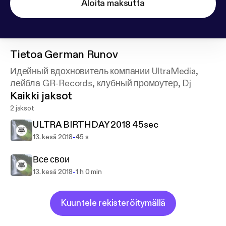
Aloita maksutta
Tietoa
German Runov
Идейный вдохновитель компании UltraMedia,
лейбла GR-Records, клубный промоутер, Dj
Kaikki jaksot
2 jaksot
ULTRA BIRTHDAY 2018 45sec
-
13. kesä 2018
45 s
Все свои
-
13. kesä 2018
1 h 0 min
Kuuntele rekisteröitymällä