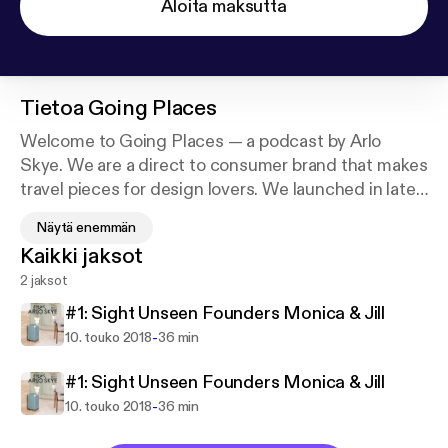
Aloita maksutta
Tietoa
Going Places
Welcome to Going Places — a podcast by Arlo
Skye. We are a direct to consumer brand that makes
travel pieces for design lovers. We launched in late
2016 with an award winning carry-on that’s been
Näytä enemmän
featured in Vogue, The New York Times, Bloomberg
Kaikki jaksot
Pursuits, and Conde Nast Traveler. I’m your host
2 jaksot
Mayur - co-founder of Arlo Skye.
#1: Sight Unseen Founders Monica & Jill
This podcast explore the habits, life lessons and
-
10. touko 2018
36 min
travel routines of leaders in design. They are
shaping the world around us and they’re always on
#1: Sight Unseen Founders Monica & Jill
the move.
-
10. touko 2018
36 min