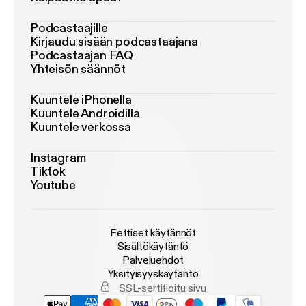
Podcastaajille
Kirjaudu sisään podcastaajana
Podcastaajan FAQ
Yhteisön säännöt
Kuuntele iPhonella
Kuuntele Androidilla
Kuuntele verkossa
Instagram
Tiktok
Youtube
Eettiset käytännöt
Sisältökäytäntö
Palveluehdot
Yksityisyyskäytäntö
SSL-sertifioitu sivu